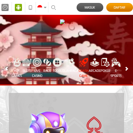
MASUK
DAFTAR
HOT
SLOTS
LIVE
RACE
TOGEL
OLAHRAGA
CRASH
ARCADE
POKER
E-
SABUN
GAMES
CASINO
GAME
SPORTS
AYAM