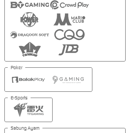
Poker
E-Sports
Sabung Ayam