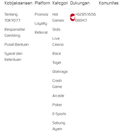
Kebijaksanaan
Platform
Kategori
Dukungan
Komunitas
Tentang
Promosi
Hot
+62851656
TOKYO77
Games
68947
Loyalty
Responsible
Slots
Referral
Gambling
Live
Pusat Bantuan
Casino
Syarat dan
Race
Ketentuan
Togel
Olahraga
Crash
Game
Arcade
Poker
E-Sports
Sabung
Ayam