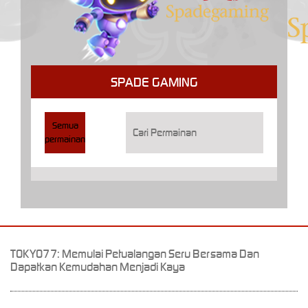
SPADE GAMING
Semua
permainan
TOKYO77: Memulai Petualangan Seru Bersama Dan
Dapatkan Kemudahan Menjadi Kaya