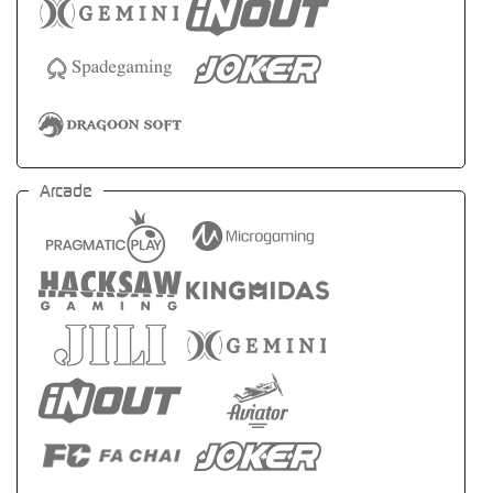
Arcade