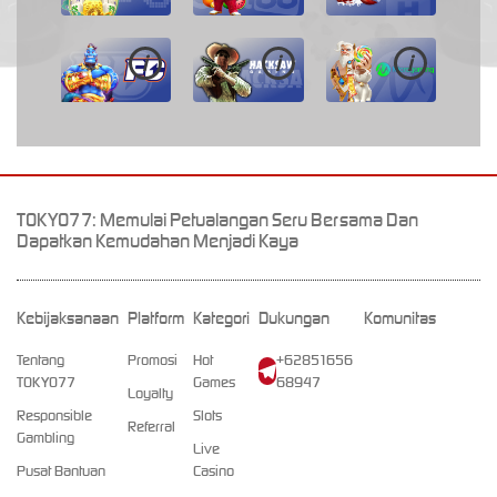
i
i
i
TOKYO77: Memulai Petualangan Seru Bersama Dan
Dapatkan Kemudahan Menjadi Kaya
Kebijaksanaan
Platform
Kategori
Dukungan
Komunitas
Tentang
Promosi
Hot
+62851656
TOKYO77
Games
68947
Loyalty
Responsible
Slots
Referral
Gambling
Live
Pusat Bantuan
Casino