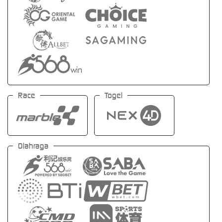
Race
Togel
Olahraga