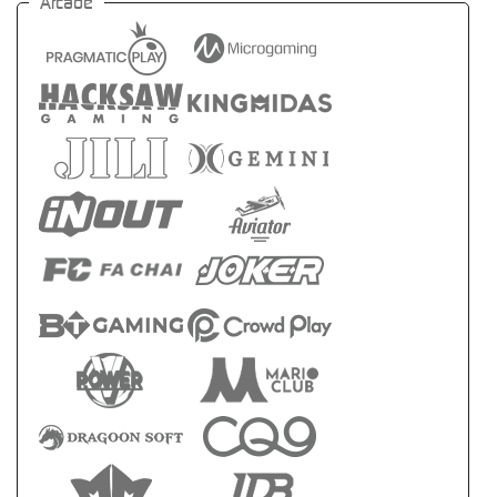
Arcade