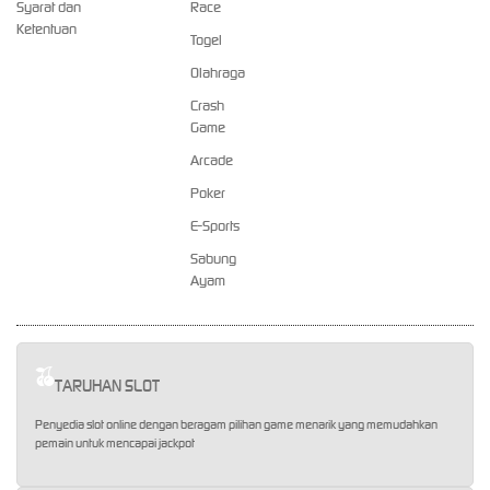
Syarat dan
Race
Ketentuan
Togel
Olahraga
Crash
Game
Arcade
Poker
E-Sports
Sabung
Ayam
TARUHAN SLOT
Penyedia slot online dengan beragam pilihan game menarik yang memudahkan
pemain untuk mencapai jackpot