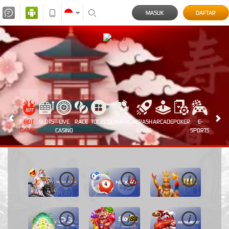
MASUK
DAFTAR
HOT
SLOTS
LIVE
RACE
TOGEL
OLAHRAGA
CRASH
ARCADE
POKER
E-
SABUN
GAMES
CASINO
GAME
SPORTS
AYAM
i
i
i
i
i
i