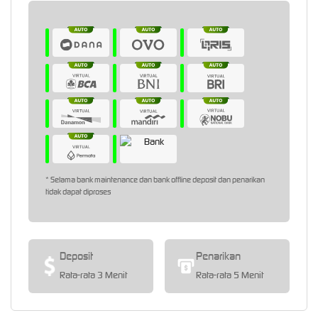
* Selama bank maintenance dan bank offline deposit dan penarikan
tidak dapat diproses
Deposit
Penarikan
Rata-rata 3 Menit
Rata-rata 5 Menit