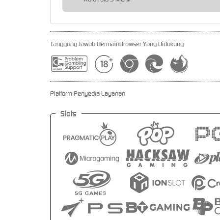
Tanggung Jawab Bermain
Browser Yang Didukung
Platform Penyedia Layanan
Slots