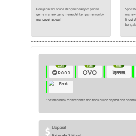
Penyedia slot online dengan beragam pilihan
Sportsb
game menarik yang memudahkan pemain untuk
menawar
mencapai jackpot
tinggi,
banyak 
* Selama bank maintenance dan bank offline deposit dan penarik
Deposit
Rata-rata 3 Menit