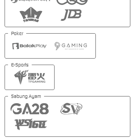
Poker
E-Sports
Sabung Ayam