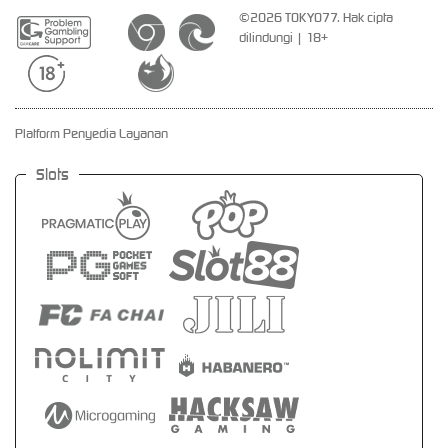
©2026 TOKYO77. Hak cipta
dilindungi | 18+
Platform Penyedia Layanan
Slots