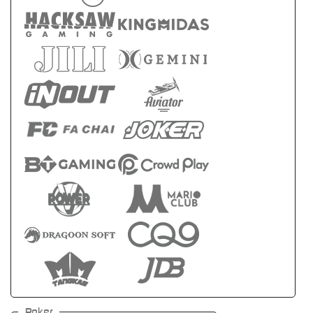
Poker