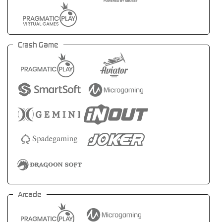
Crash Game
Arcade