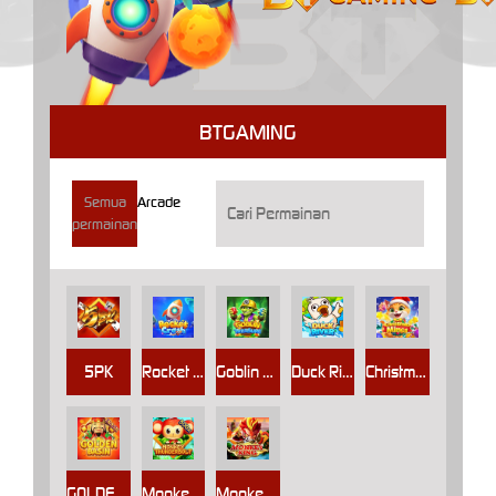
BTGAMING
Semua
Arcade
permainan
5PK
Rocket Crash
Goblin Treasure
Duck River
Christmas Mines
GOLDEN BASIN
Monkey Thunderbolt
Monkey King