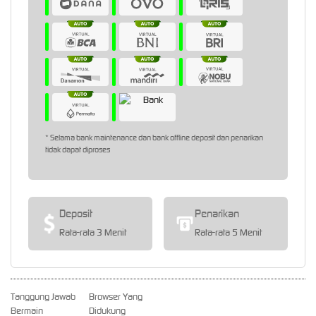
* Selama bank maintenance dan bank offline deposit dan penarikan
tidak dapat diproses
Deposit
Penarikan
Rata-rata 3 Menit
Rata-rata 5 Menit
Tanggung Jawab
Browser Yang
Bermain
Didukung