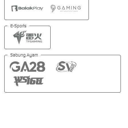
E-Sports
Sabung Ayam