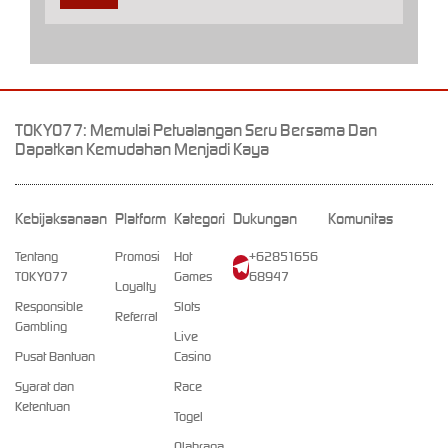
TOKYO77: Memulai Petualangan Seru Bersama Dan
Dapatkan Kemudahan Menjadi Kaya
Kebijaksanaan
Platform
Kategori
Dukungan
Komunitas
Tentang
Promosi
Hot
+62851656
TOKYO77
Games
68947
Loyalty
Responsible
Slots
Referral
Gambling
Live
Pusat Bantuan
Casino
Syarat dan
Race
Ketentuan
Togel
Olahraga