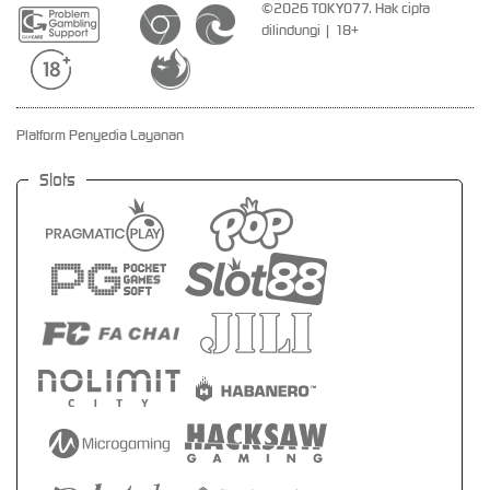
©2026 TOKYO77. Hak cipta
dilindungi | 18+
Platform Penyedia Layanan
Slots