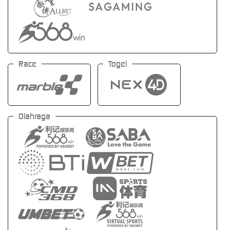
Race
Togel
Olahraga