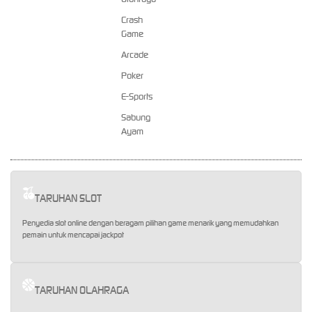
Crash
Game
Arcade
Poker
E-Sports
Sabung
Ayam
TARUHAN SLOT
Penyedia slot online dengan beragam pilihan game menarik yang memudahkan
pemain untuk mencapai jackpot
TARUHAN OLAHRAGA