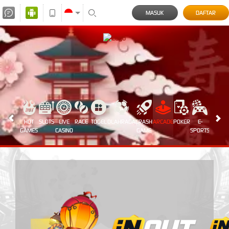
MASUK
DAFTAR
HOT
SLOTS
LIVE
RACE
TOGEL
OLAHRAGA
CRASH
ARCADE
POKER
E-
SABUN
GAMES
CASINO
GAME
SPORTS
AYAM