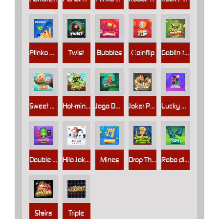
Plinko 1000
Twist
Bubbles
Сoinflip
Goblin-tower
Sweet Keno
Hot-mines
Jogo Do Bicho
Joker Poker
Lucky mines
Double Online
Hilo Joker
Mines
Drop The Billionaire
Robo dice
Stairs
Triple