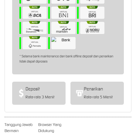
* Selama bank maintenance dan bank offline deposit dan penarikan
tidak dapat diproses
Deposit
Penarikan
Rata-rata 3 Menit
Rata-rata 5 Menit
Tanggung Jawab
Browser Yang
Bermain
Didukung