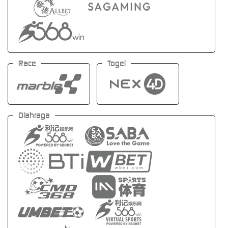
Race
Togel
Olahraga