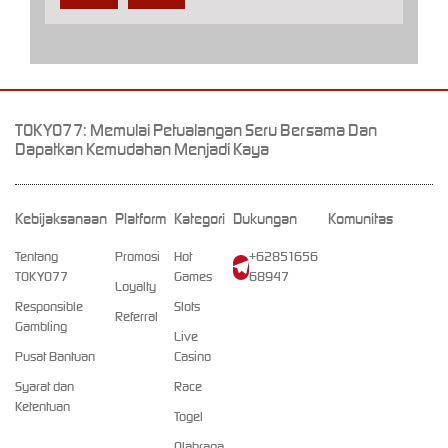
TOKYO77: Memulai Petualangan Seru Bersama Dan
Dapatkan Kemudahan Menjadi Kaya
Kebijaksanaan
Platform
Kategori
Dukungan
Komunitas
Tentang
Promosi
Hot
+62851656
TOKYO77
Games
68947
Loyalty
Responsible
Slots
Referral
Gambling
Live
Pusat Bantuan
Casino
Syarat dan
Race
Ketentuan
Togel
Olahraga